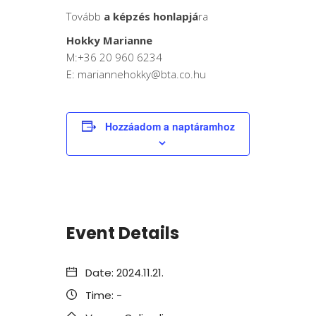
Tovább
a képzés honlapjá
ra
Hokky Marianne
M:+36 20 960 6234
E:
mariannehokky@bta.co.hu
Hozzáadom a naptáramhoz
Event Details
Date:
2024.11.21.
Time:
-