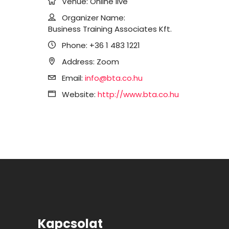
Venue:
Online live
Organizer Name:
Business Training Associates Kft.
Phone:
+36 1 483 1221
Address:
Zoom
Email:
info@bta.co.hu
Website:
http://www.bta.co.hu
Kapcsolat